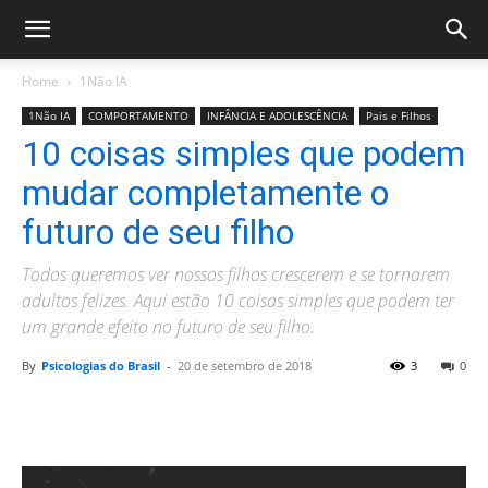
Home
1Não IA
1Não IA
COMPORTAMENTO
INFÂNCIA E ADOLESCÊNCIA
Pais e Filhos
10 coisas simples que podem
mudar completamente o
futuro de seu filho
Todos queremos ver nossos filhos crescerem e se tornarem
adultos felizes. Aqui estão 10 coisas simples que podem ter
um grande efeito no futuro de seu filho.
By
Psicologias do Brasil
-
20 de setembro de 2018
3
0