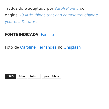
Traduzido e adaptado por
Sarah Pierina
do
original
10 little things that can completely change
your child’s future
FONTE INDICADA:
Família
Foto de
Caroline Hernandez
no
Unsplash
TAGS
filho
futuro
pais e filhos