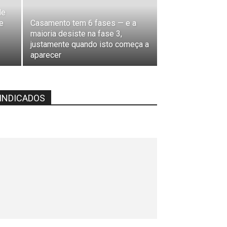
de
e
Casamento tem 6 fases — e a
maioria desiste na fase 3,
justamente quando isto começa a
aparecer
INDICADOS