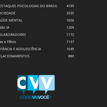
ESTAQUES PSICOLOGIAS DO BRASIL
4199
OCIEDADE
3335
AÚDE MENTAL
1656
Não IA
1209
OLABORADORES
1172
is e Filhos
1137
NFÂNCIA E ADOLESCÊNCIA
1049
ELACIONAMENTOS
880