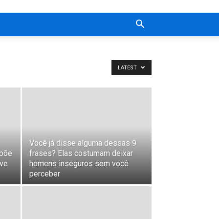
LATEST
Você já disse alguma dessas 9
xpõe
frases? Elas costumam deixar
uve
homens inseguros sem você
perceber