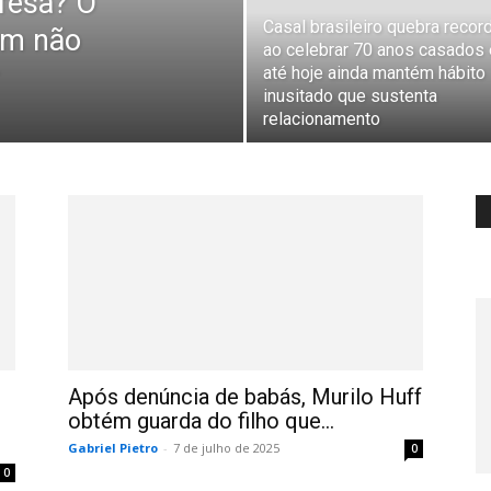
fesa? O
Casal brasileiro quebra recor
em não
ao celebrar 70 anos casados 
até hoje ainda mantém hábito
inusitado que sustenta
relacionamento
Após denúncia de babás, Murilo Huff
obtém guarda do filho que...
Gabriel Pietro
-
7 de julho de 2025
0
0