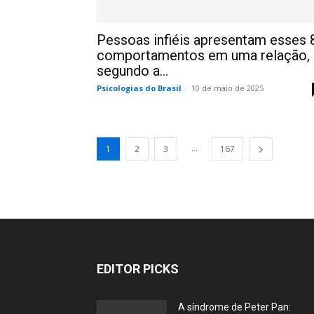
Pessoas infiéis apresentam esses 
comportamentos em uma relação,
segundo a...
Psicologias do Brasil
-
10 de maio de 2025
...
1
2
3
167
EDITOR PICKS
A síndrome de Peter Pan: