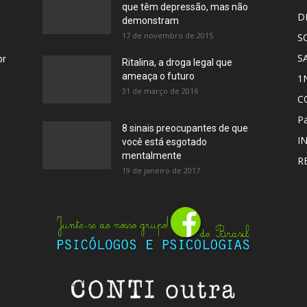
m
que têm depressão, mas não
D
demonstram
17 de novembro de 2015
S
S
or
Ritalina, a droga legal que
ameaça o futuro
1
31 de março de 2016
C
Pa
8 sinais preocupantes de que
I
você está esgotado
mentalmente
R
19 de janeiro de 2017