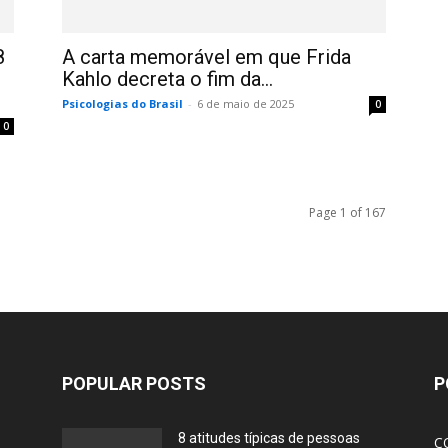
8
A carta memorável em que Frida
Kahlo decreta o fim da...
Psicologias do Brasil
-
6 de maio de 2025
0
0
Page 1 of 167
POPULAR POSTS
P
8 atitudes típicas de pessoas
C