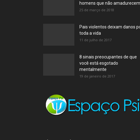
homens que não amadurece
25 de março de 2018
Pais violentos deixam danos p
toda a vida
11 de julho de 2017
8 sinais preocupantes de que
você está esgotado
mentalmente
19 de janeiro de 2017