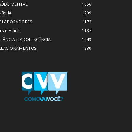
AÚDE MENTAL
1656
Não IA
1209
OLABORADORES
1172
is e Filhos
1137
NFÂNCIA E ADOLESCÊNCIA
1049
ELACIONAMENTOS
880