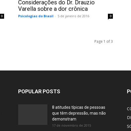
Considerações do Dr. Drauzio
Varella sobre a dor crônica
Psicologias do Brasil
-
5 de janeiro de 2016
0
0
Page 1 of 3
POPULAR POSTS
P
8 atitudes típicas de pessoas
C
m
que têm depressão, mas não
D
demonstram
17 de novembro de 2015
S