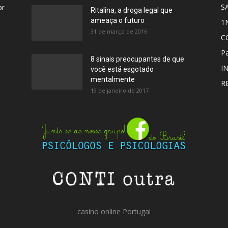
S
or
Ritalina, a droga legal que
ameaça o futuro
1
31 de março de 2016
C
Pa
8 sinais preocupantes de que
I
você está esgotado
mentalmente
R
19 de janeiro de 2017
casino online Portugal