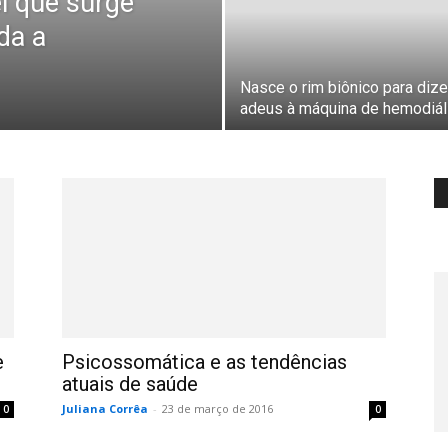
el que surge
da a
Nasce o rim biônico para dize
adeus à máquina de hemodiál
e
Psicossomática e as tendências
atuais de saúde
Juliana Corrêa
-
23 de março de 2016
0
0