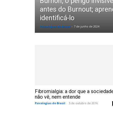
Burnon, o perigo invisív
antes do Burnout; apren
identificá-lo
Psicologias do Brasil
-
7 de junho de 2024
Fibromialgia: a dor que a sociedad
não vê, nem entende
Psicologias do Brasil
-
5 de outubro de 2016