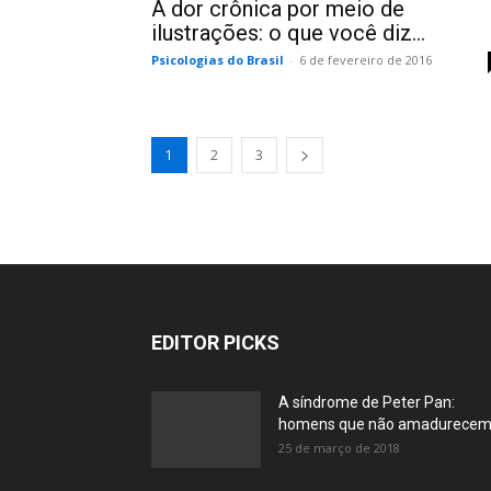
A dor crônica por meio de
ilustrações: o que você diz...
Psicologias do Brasil
-
6 de fevereiro de 2016
1
2
3
EDITOR PICKS
A síndrome de Peter Pan:
homens que não amadurece
25 de março de 2018