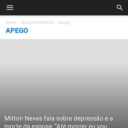
Home
RELACIONAMENTOS
Apego
APEGO
Milton Neves fala sobre depressão e a
morte da esposa: “Até morrer eu vou