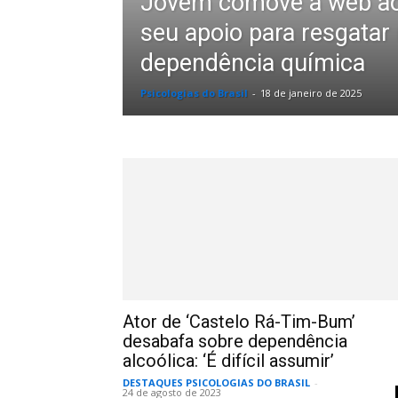
Jovem comove a web ao
seu apoio para resgatar
dependência química
Psicologias do Brasil
-
18 de janeiro de 2025
Ator de ‘Castelo Rá-Tim-Bum’
desabafa sobre dependência
alcoólica: ‘É difícil assumir’
DESTAQUES PSICOLOGIAS DO BRASIL
-
24 de agosto de 2023