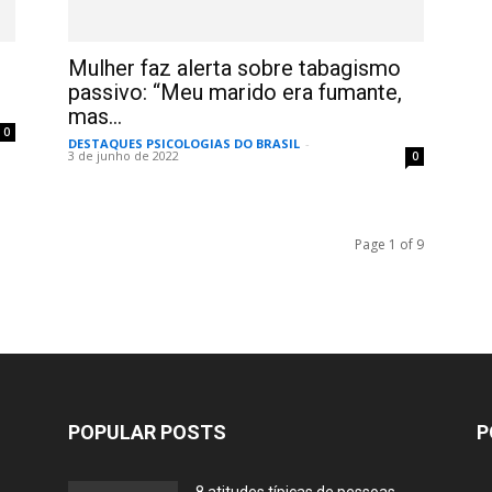
Mulher faz alerta sobre tabagismo
passivo: “Meu marido era fumante,
mas...
0
DESTAQUES PSICOLOGIAS DO BRASIL
-
3 de junho de 2022
0
Page 1 of 9
POPULAR POSTS
P