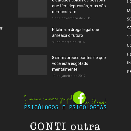
8 atitudes típicas de pessoas
C
m
que têm depressão, mas não
D
demonstram
17 de novembro de 2015
S
S
or
Ritalina, a droga legal que
ameaça o futuro
1
31 de março de 2016
C
Pa
8 sinais preocupantes de que
I
você está esgotado
mentalmente
R
19 de janeiro de 2017