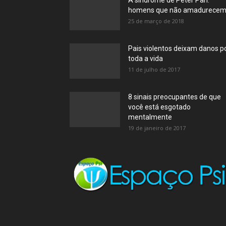
A síndrome de Peter Pan:
homens que não amadurece
25 de março de 2018
Pais violentos deixam danos p
toda a vida
11 de julho de 2017
8 sinais preocupantes de que
você está esgotado
mentalmente
19 de janeiro de 2017