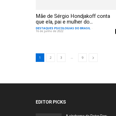
Mãe de Sérgio Hondjakoff conta
que ela, pai e mulher do...
DESTAQUES PSICOLOGIAS DO BRASIL
-
16 de junho de 2022
...
1
2
3
9
EDITOR PICKS