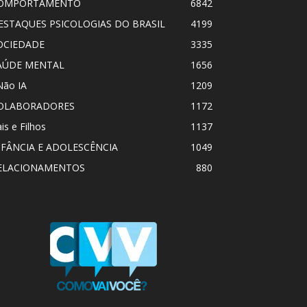
OMPORTAMENTO
6842
ESTAQUES PSICOLOGIAS DO BRASIL
4199
OCIEDADE
3335
AÚDE MENTAL
1656
Não IA
1209
OLABORADORES
1172
is e Filhos
1137
NFÂNCIA E ADOLESCÊNCIA
1049
ELACIONAMENTOS
880