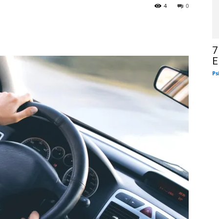
4
0
7
E
Ps