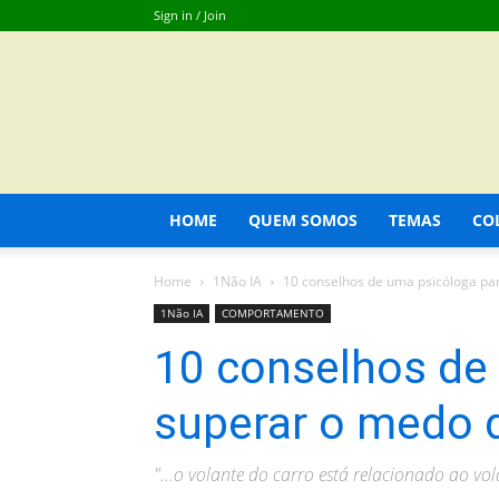
Sign in / Join
HOME
QUEM SOMOS
TEMAS
CO
Home
1Não IA
10 conselhos de uma psicóloga par
1Não IA
COMPORTAMENTO
10 conselhos de
superar o medo d
"...o volante do carro está relacionado ao vo