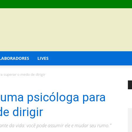
LABORADORES
LIVES
a superar o medo de dirigir
 uma psicóloga para
e dirigir
lante da vida: você pode assumir ele e mudar seu rumo."