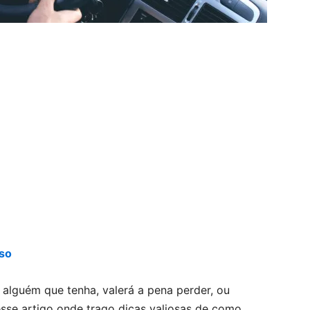
lso
alguém que tenha, valerá a pena perder, ou
sse artigo onde trago dicas valiosas de como