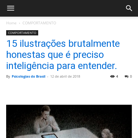
Home
COMPORTAMENTO
COMPORTAMENTO
15 ilustrações brutalmente
honestas que é preciso
inteligência para entender.
By
Psicologias do Brasil
-
12 de abril de 2018
4
0