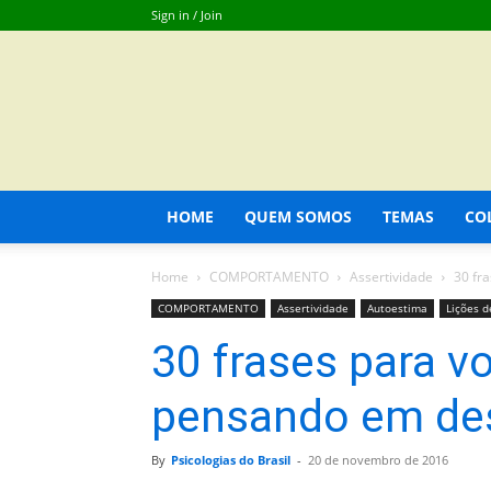
Sign in / Join
HOME
QUEM SOMOS
TEMAS
CO
Home
COMPORTAMENTO
Assertividade
30 fr
COMPORTAMENTO
Assertividade
Autoestima
Lições d
30 frases para v
pensando em des
By
Psicologias do Brasil
-
20 de novembro de 2016