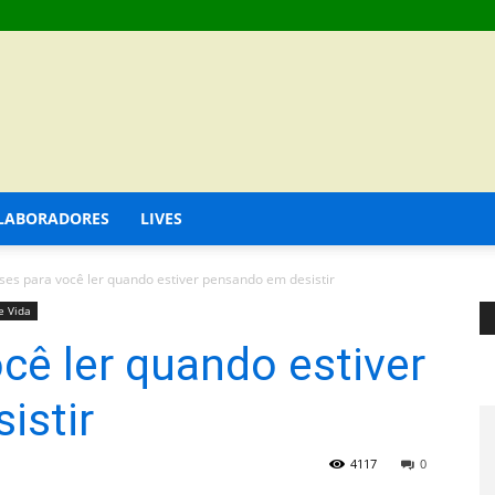
LABORADORES
LIVES
ases para você ler quando estiver pensando em desistir
e Vida
ocê ler quando estiver
istir
4117
0