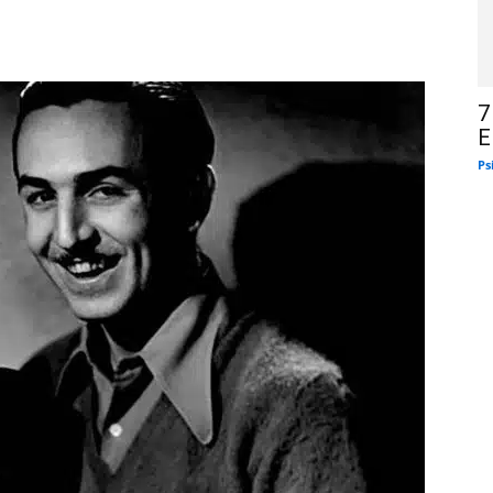
7
E
Ps