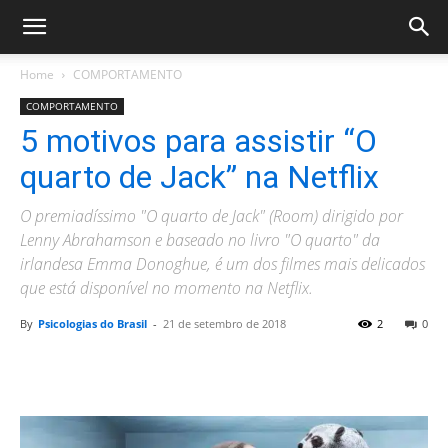
Home
COMPORTAMENTO
COMPORTAMENTO
5 motivos para assistir “O
quarto de Jack” na Netflix
O premiadíssimo "O quarto de Jack" (Room) dirigido por
Lenny Abrahamson e baseado no livro "O quarto" da
irlandesa Emma Donoghue, é um dos filmes mais delicados
que está disponível no momento na Netflix.
By
Psicologias do Brasil
-
21 de setembro de 2018
2
0