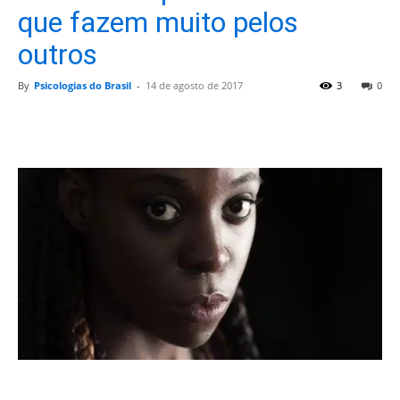
que fazem muito pelos
outros
By
Psicologias do Brasil
-
14 de agosto de 2017
3
0