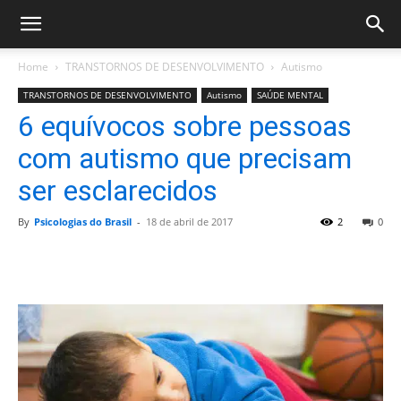
Home
TRANSTORNOS DE DESENVOLVIMENTO
Autismo
TRANSTORNOS DE DESENVOLVIMENTO
Autismo
SAÚDE MENTAL
6 equívocos sobre pessoas
com autismo que precisam
ser esclarecidos
By
Psicologias do Brasil
-
18 de abril de 2017
2
0