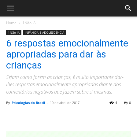
Home
1Não IA
1Não IA
INFÂNCIA E ADOLESCÊNCIA
6 respostas emocionalmente
apropriadas para dar às
crianças
Sejam como forem as crianças, é muito importante dar-
lhes respostas emocionalmente apropriadas diante dos
comentários negativos que fazem sobre si mesmas.
By
Psicologias do Brasil
-
10 de abril de 2017
4
0