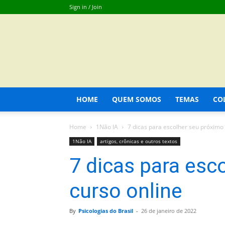
Sign in / Join
HOME
QUEM SOMOS
TEMAS
CO
Home
1Não IA
7 dicas para escolher seu próximo 
1Não IA
artigos, crônicas e outros textos
7 dicas para esc
curso online
By
Psicologias do Brasil
-
26 de janeiro de 2022