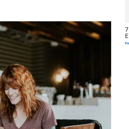
7
E
Ps