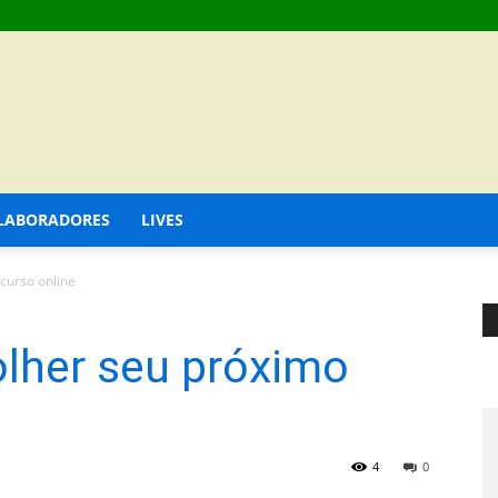
LABORADORES
LIVES
curso online
olher seu próximo
4
0