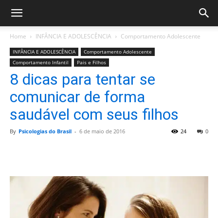
Home
INFÂNCIA E ADOLESCÊNCIA
Comportamento Adolescente
INFÂNCIA E ADOLESCÊNCIA
Comportamento Adolescente
Comportamento Infantil
Pais e Filhos
8 dicas para tentar se
comunicar de forma
saudável com seus filhos
By
Psicologias do Brasil
-
6 de maio de 2016
24
0