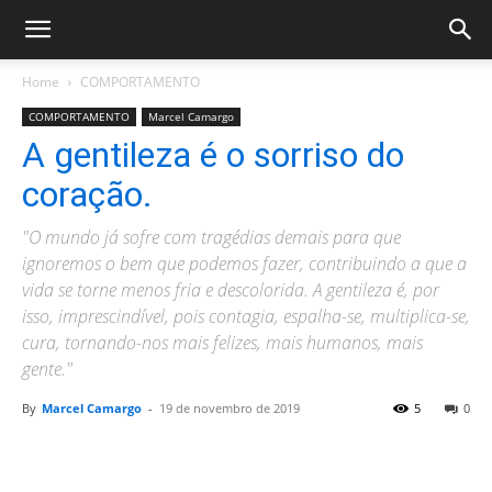
Home
COMPORTAMENTO
COMPORTAMENTO
Marcel Camargo
A gentileza é o sorriso do
coração.
"O mundo já sofre com tragédias demais para que
ignoremos o bem que podemos fazer, contribuindo a que a
vida se torne menos fria e descolorida. A gentileza é, por
isso, imprescindível, pois contagia, espalha-se, multiplica-se,
cura, tornando-nos mais felizes, mais humanos, mais
gente."
By
Marcel Camargo
-
19 de novembro de 2019
5
0