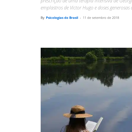
prescrição de uma terapia intensiva de Georg
emplastros de Victor Hugo e doses generosas
By
Psicologias do Brasil
-
11 de setembro de 2018