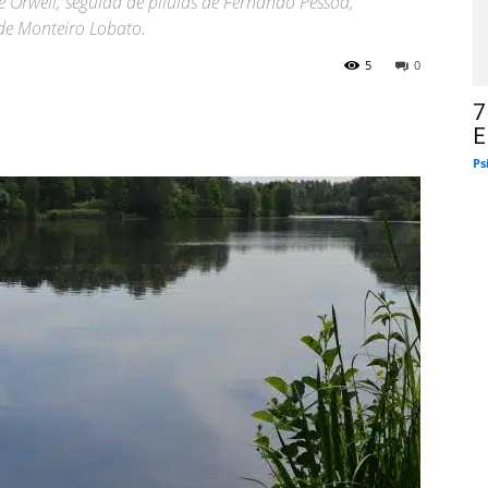
e Orwell, seguida de pílulas de Fernando Pessoa,
 de Monteiro Lobato.
5
0
7
E
Ps