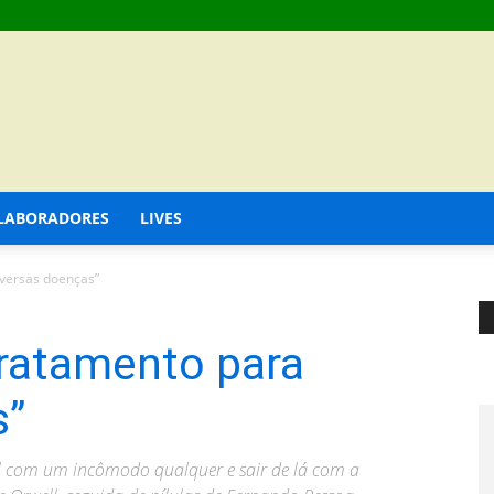
LABORADORES
LIVES
iversas doenças”
tratamento para
s”
al com um incômodo qualquer e sair de lá com a