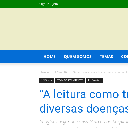
Sign in / Join
HOME
QUEM SOMOS
TEMAS
CO
Home
1Não IA
“A leitura como tratamento para d
1Não IA
COMPORTAMENTO
Reflexões
“A leitura como 
diversas doença
Imagine chegar ao consultório ou ao hospit