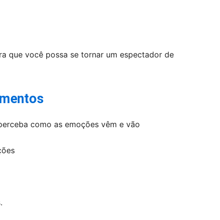
s
ra que você possa se tornar um espectador de
imentos
, perceba como as emoções vêm e vão
ções
.