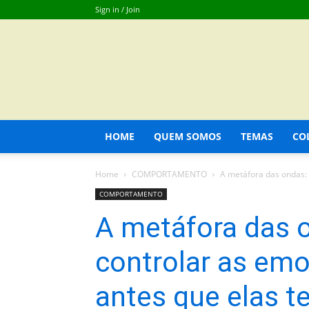
Sign in / Join
HOME
QUEM SOMOS
TEMAS
CO
Home
COMPORTAMENTO
A metáfora das ondas: 
COMPORTAMENTO
A metáfora das 
controlar as em
antes que elas t