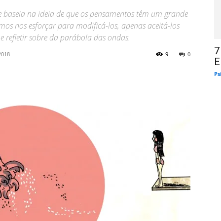
e baseia na ideia de que os pensamentos têm um grande
os nos esforçar para modificá-los, apenas aceitá-los
 refletir sobre da parábola das ondas.
7
2018
9
0
E
Ps