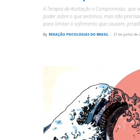
A Terapia de Aceitação e Compromisso, que s
poder sobre o que sentimos, mas não precisam
para limitar o sofrimento que causam, propõe
By
REDAÇÃO PSICOLOGIAS DO BRASIL
-
27 de junho de 