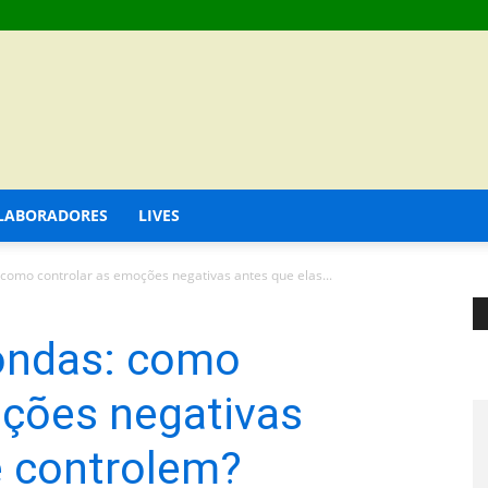
LABORADORES
LIVES
como controlar as emoções negativas antes que elas...
ondas: como
oções negativas
e controlem?