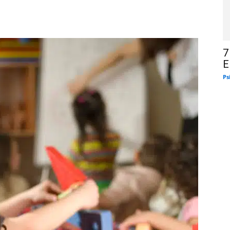
7
E
Ps