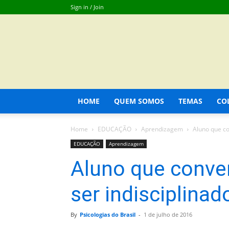
Sign in / Join
HOME
QUEM SOMOS
TEMAS
CO
Home
EDUCAÇÃO
Aprendizagem
Aluno que co
EDUCAÇÃO
Aprendizagem
Aluno que conve
ser indisciplinad
By
Psicologias do Brasil
-
1 de julho de 2016