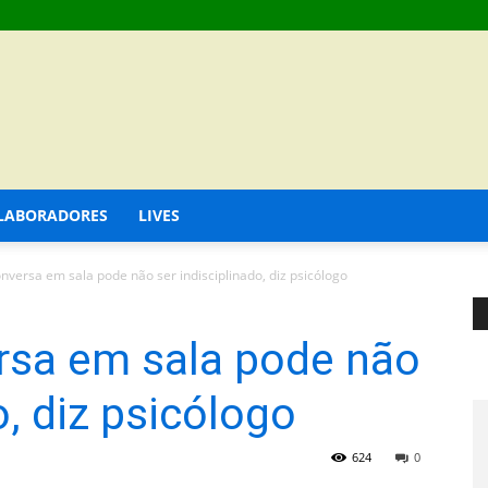
LABORADORES
LIVES
nversa em sala pode não ser indisciplinado, diz psicólogo
rsa em sala pode não
o, diz psicólogo
624
0