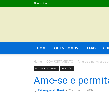
Sign in / Join
HOME
QUEM SOMOS
TEMAS
CO
Home
COMPORTAMENTO
Ame-se e permita-se 
COMPORTAMENTO
Reflexões
Ame-se e permit
By
Psicologias do Brasil
-
26 de maio de 2016