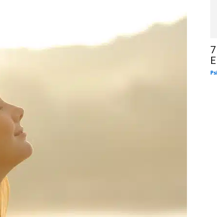
7
E
Ps