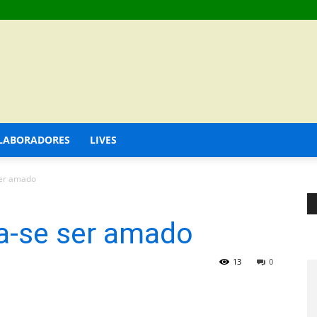
LABORADORES
LIVES
ser amado
a-se ser amado
13
0