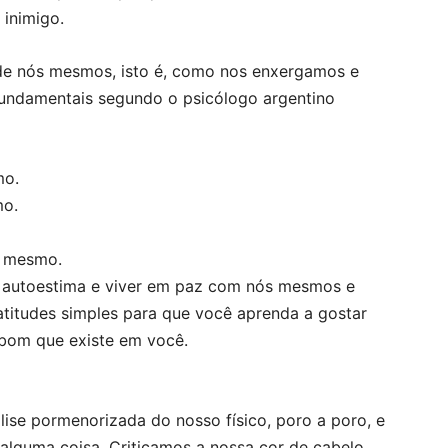
inimigo.
 de nós mesmos, isto é, como nos enxergamos e
fundamentais segundo o psicólogo argentino
mo.
mo.
i mesmo.
a autoestima e viver em paz com nós mesmos e
atitudes simples para que você aprenda a gostar
 bom que existe em você.
ise pormenorizada do nosso físico, poro a poro, e
 alguma coisa. Criticamos a nossa cor de cabelo,