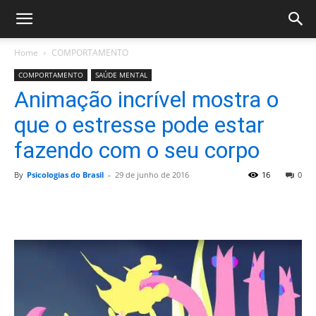
Home
COMPORTAMENTO
COMPORTAMENTO
SAÚDE MENTAL
Animação incrível mostra o
que o estresse pode estar
fazendo com o seu corpo
By
Psicologias do Brasil
-
29 de junho de 2016
16
0