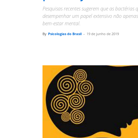
Pesquisas recentes sugerem que as bactéria
desempenhar um papel extensivo não apenas
bem-estar mental.
By
Psicologias do Brasil
-
19 de junho de 2019