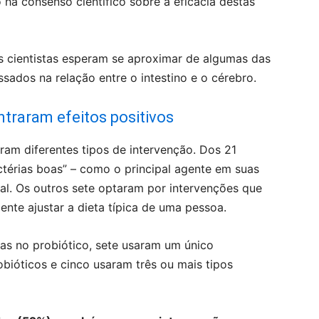
há consenso científico sobre a eficácia destas
os cientistas esperam se aproximar de algumas das
ados ​​na relação entre o intestino e o cérebro.
traram efeitos positivos
ram diferentes tipos de intervenção. Dos 21
ctérias boas” – como o principal agente em suas
nal. Os outros sete optaram por intervenções que
nte ajustar a dieta típica de uma pessoa.
as no probiótico, sete usaram um único
obióticos e cinco usaram três ou mais tipos