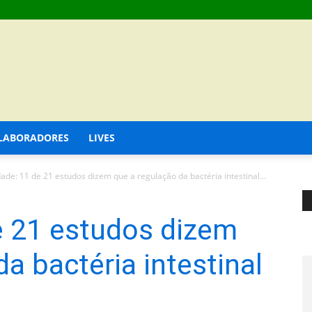
LABORADORES
LIVES
ade: 11 de 21 estudos dizem que a regulação da bactéria intestinal...
e 21 estudos dizem
a bactéria intestinal