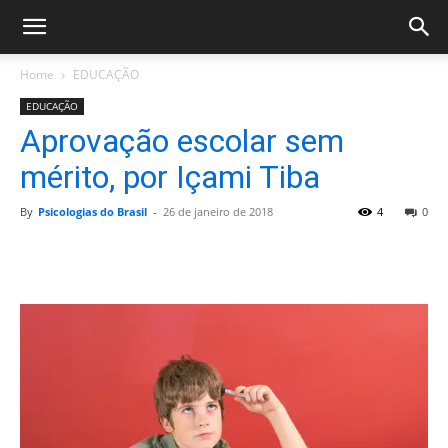
Home
EDUCAÇÃO
EDUCAÇÃO
Aprovação escolar sem
mérito, por Içami Tiba
By
Psicologias do Brasil
-
26 de janeiro de 2018
4
0