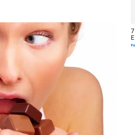
7
E
Ps