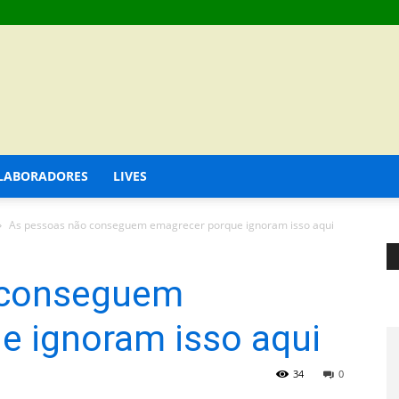
LABORADORES
LIVES
As pessoas não conseguem emagrecer porque ignoram isso aqui
 conseguem
e ignoram isso aqui
34
0