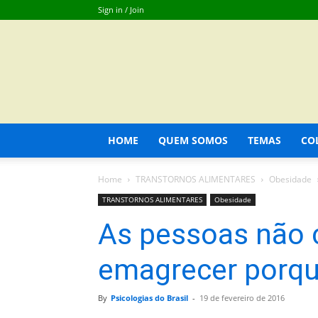
Sign in / Join
HOME
QUEM SOMOS
TEMAS
CO
Home
TRANSTORNOS ALIMENTARES
Obesidade
TRANSTORNOS ALIMENTARES
Obesidade
As pessoas não
emagrecer porqu
By
Psicologias do Brasil
-
19 de fevereiro de 2016