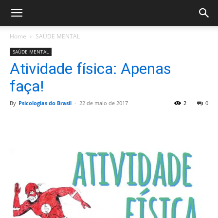
Home
SAÚDE MENTAL
SAÚDE MENTAL
Atividade física: Apenas
faça!
By
Psicologias do Brasil
-
22 de maio de 2017
2
0