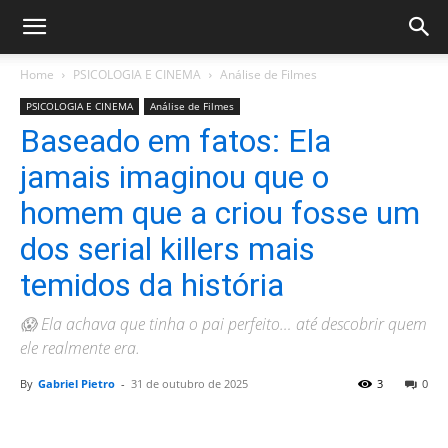
Home
PSICOLOGIA E CINEMA
Análise de Filmes
PSICOLOGIA E CINEMA
Análise de Filmes
Baseado em fatos: Ela
jamais imaginou que o
homem que a criou fosse um
dos serial killers mais
temidos da história
😱 Ela achava que tinha o pai perfeito… até descobrir quem
ele realmente era.
By
Gabriel Pietro
-
31 de outubro de 2025
3
0