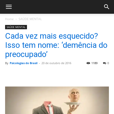
Home
SAÚDE MENTAL
SAÚDE MENTAL
Cada vez mais esquecido?
Isso tem nome: ‘demência do
preocupado’
By
Psicologias do Brasil
-
20 de outubro de 2016
1189
0