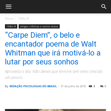
Home
1Não IA
1Não IA
artigos, crônicas e outros textos
“Carpe Diem”, o belo e
encantador poema de Walt
Whitman que irá motivá-lo a
lutar por seus sonhos
Aproveita o dia, Não deixes que termine sem teres crescido
um pouco.
By
REDAÇÃO PSICOLOGIAS DO BRASIL
-
31 de julho de 2018
3
0