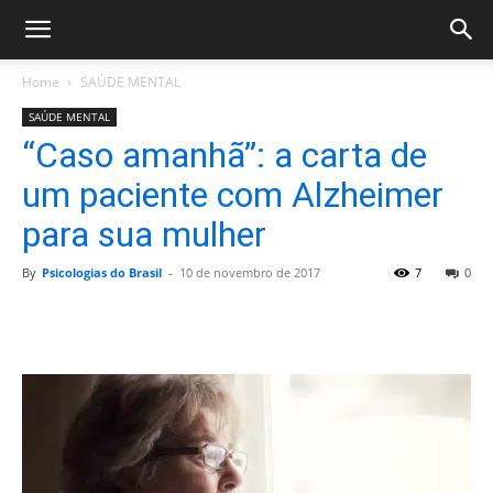
Home
SAÚDE MENTAL
SAÚDE MENTAL
“Caso amanhã”: a carta de
um paciente com Alzheimer
para sua mulher
By
Psicologias do Brasil
-
10 de novembro de 2017
7
0