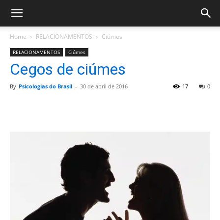
Home
RELACIONAMENTOS
Ciúmes
RELACIONAMENTOS
Ciúmes
Cegos de ciúmes
By
Psicologias do Brasil
-
30 de abril de 2016
17
0