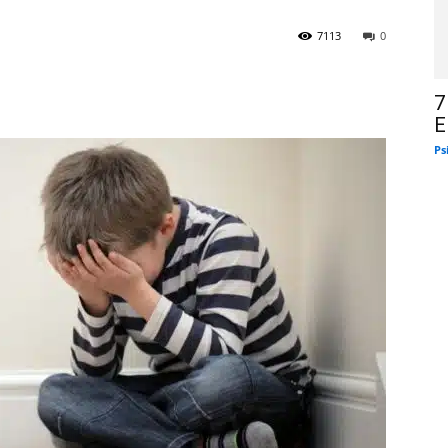
7113
0
7
E
Ps