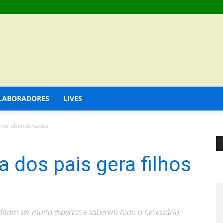
LABORADORES
LIVES
ilhos abandonados
a dos pais gera filhos
ditam ser muito espertos e saberem todo o necessário