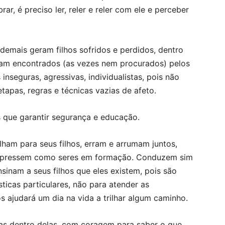
rar, é preciso ler, reler e reler com ele e perceber
 demais geram filhos sofridos e perdidos, dentro
ram encontrados (as vezes nem procurados) pelos
inseguras, agressivas, individualistas, pois não
tapas, regras e técnicas vazias de afeto.
s que garantir segurança e educação.
olham para seus filhos, erram e arrumam juntos,
expressem como seres em formação. Conduzem sim
sinam a seus filhos que eles existem, pois são
ticas particulares, não para atender as
s ajudará um dia na vida a trilhar algum caminho.
as dentro delas, com coragem para saber o que