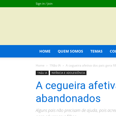
Sign in / Join
HOME
QUEM SOMOS
TEMAS
CO
Home
1Não IA
A cegueira afetiva dos pais gera f
1Não IA
INFÂNCIA E ADOLESCÊNCIA
A cegueira afetiv
abandonados
Alguns pais não precisam de ajuda, pois acre