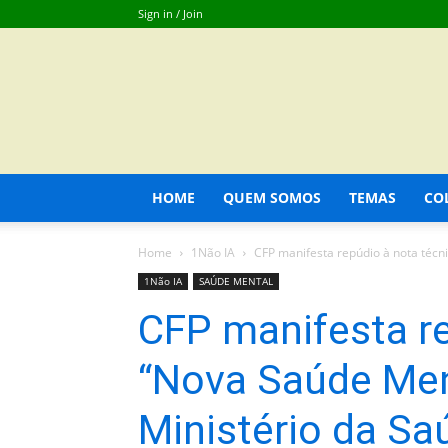
Sign in / Join
HOME
QUEM SOMOS
TEMAS
CO
Home
1Não IA
CFP manifesta repúdio à nota técni
1Não IA
SAÚDE MENTAL
CFP manifesta re
“Nova Saúde Men
Ministério da Sa