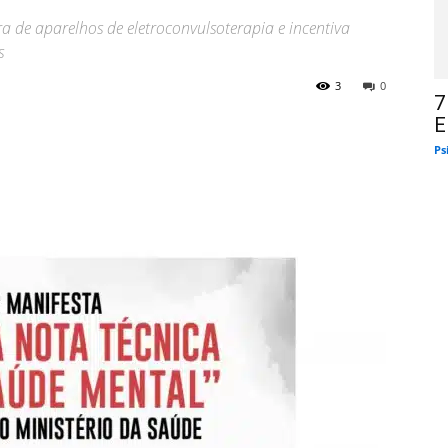
de aparelhos de eletroconvulsoterapia e incentiva
s
3
0
7
E
Ps