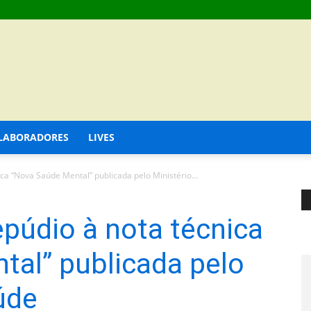
LABORADORES
LIVES
ca “Nova Saúde Mental” publicada pelo Ministério...
púdio à nota técnica
tal” publicada pelo
úde