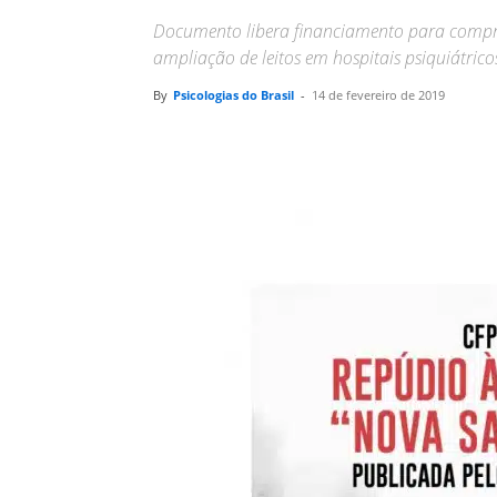
Documento libera financiamento para compra 
ampliação de leitos em hospitais psiquiátrico
By
Psicologias do Brasil
-
14 de fevereiro de 2019