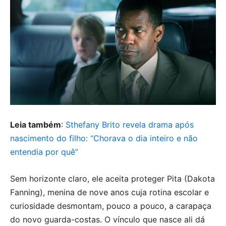
Leia também
:
Sthefany Brito revela drama após
nascimento do filho: “Chorava o dia inteiro e não
entendia por quê”
Sem horizonte claro, ele aceita proteger Pita (Dakota
Fanning), menina de nove anos cuja rotina escolar e
curiosidade desmontam, pouco a pouco, a carapaça
do novo guarda-costas. O vínculo que nasce ali dá