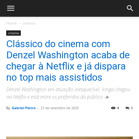
Home
cinema
cinema
Clássico do cinema com
Denzel Washington acaba de
chegar à Netflix e já dispara
no top mais assistidos
Denzel Washington em atuação inesquecível: longa chegou
na Netflix e está entre os preferidos do público 🔥
By
Gabriel Pietro
-
27 de setembro de 2025
4
0