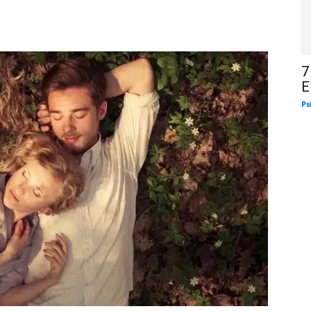
7
E
Ps