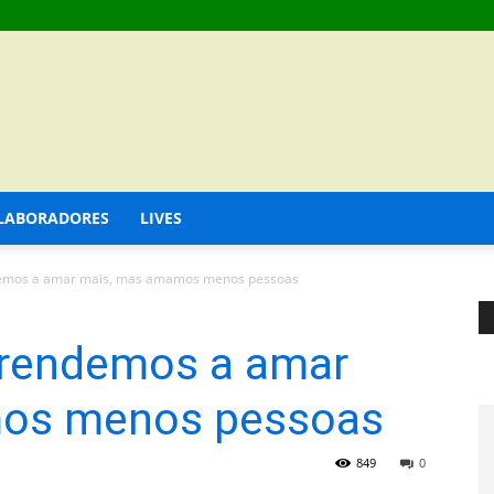
LABORADORES
LIVES
emos a amar mais, mas amamos menos pessoas
rendemos a amar
os menos pessoas
849
0