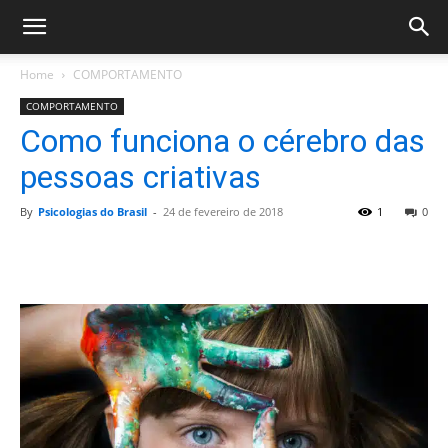
Home
COMPORTAMENTO
COMPORTAMENTO
Como funciona o cérebro das
pessoas criativas
By
Psicologias do Brasil
-
24 de fevereiro de 2018
1
0