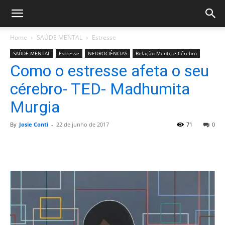
Home
SAÚDE MENTAL
Estresse
SAÚDE MENTAL
Estresse
NEUROCIÊNCIAS
Relação Mente e Cérebro
Como o estresse afeta o seu
cérebro- TED- Madhumita
Murgia
By
Josie Conti
-
22 de junho de 2017
71
0