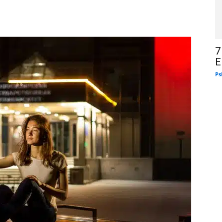
7
E
Ps