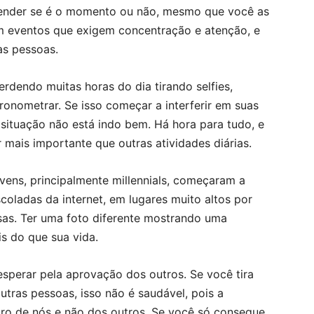
ntender se é o momento ou não, mesmo que você as
om eventos que exigem concentração e atenção, e
s pessoas.
erdendo muitas horas do dia tirando selfies,
onometrar. Se isso começar a interferir em suas
 situação não está indo bem. Há hora para tudo, e
r mais importante que outras atividades diárias.
vens, principalmente millennials, começaram a
scoladas da internet, em lugares muito altos por
sas. Ter uma foto diferente mostrando uma
is do que sua vida.
esperar pela aprovação dos outros. Se você tira
utras pessoas, isso não é saudável, pois a
tro de nós e não dos outros. Se você só consegue