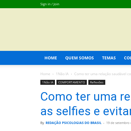
Sign in / Join
HOME
QUEM SOMOS
TEMAS
CO
Home
1Não IA
Como ter uma relação saudável com a
1Não IA
COMPORTAMENTO
Reflexões
Como ter uma re
as selfies e evitar
By
REDAÇÃO PSICOLOGIAS DO BRASIL
-
19 de setembro 