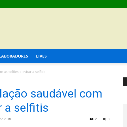
LABORADORES
LIVES
s selfies e evitar a selfitis
lação saudável com
 a selfitis
de 2018
2
0