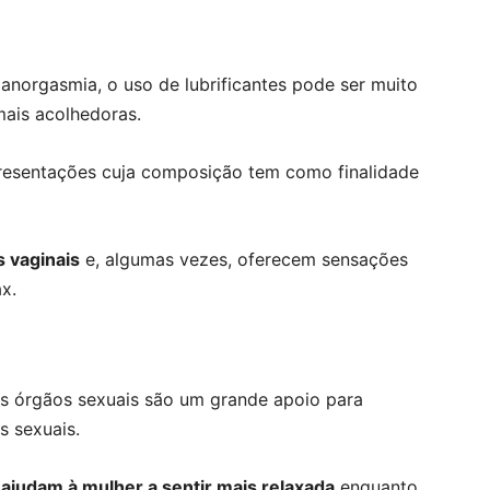
anorgasmia, o uso de lubrificantes pode ser muito
 mais acolhedoras.
resentações cuja composição tem como finalidade
 vaginais
e, algumas vezes, oferecem sensações
x.
 os órgãos sexuais são um grande apoio para
s sexuais.
judam à mulher a sentir mais relaxada
enquanto