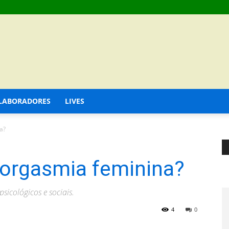
LABORADORES
LIVES
a?
norgasmia feminina?
sicológicos e sociais.
4
0