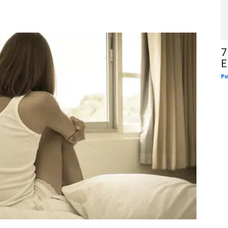
7
E
Ps