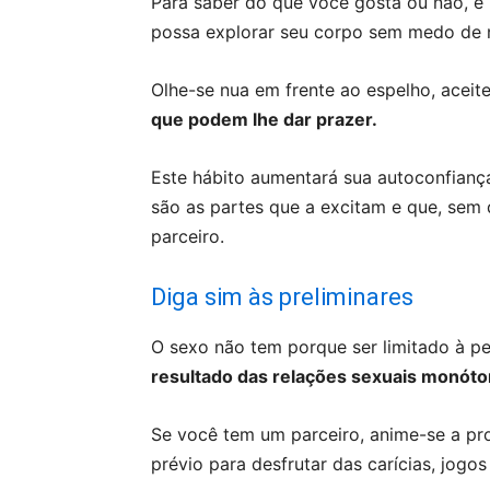
Para saber do que você gosta ou não, é
possa explorar seu corpo sem medo de 
Olhe-se nua em frente ao espelho, acei
que podem lhe dar prazer.
Este hábito aumentará sua autoconfianç
são as partes que a excitam e que, sem 
parceiro.
Diga sim às preliminares
O sexo não tem porque ser limitado à p
resultado das relações sexuais monóto
Se você tem um parceiro, anime-se a pr
prévio para desfrutar das carícias, jogo