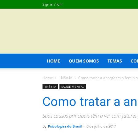
Sign in / Join
HOME
QUEM SOMOS
TEMAS
CO
Home
1Não IA
Como tratar a anorgasmia feminin
1Não IA
SAÚDE MENTAL
Como tratar a a
Suas causas principais têm a ver com fatores p
By
Psicologias do Brasil
-
6 de julho de 2017