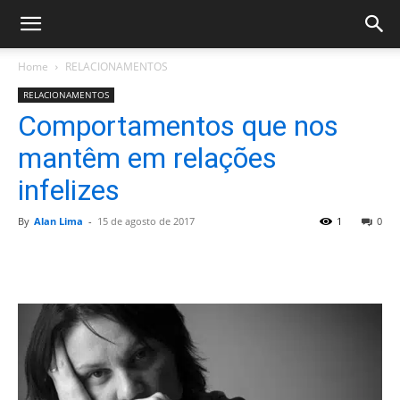
Home
RELACIONAMENTOS
RELACIONAMENTOS
Comportamentos que nos
mantêm em relações
infelizes
By
Alan Lima
-
15 de agosto de 2017
1
0