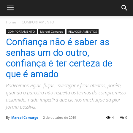
Home
COMPORTAMENTO
COMPORTAMENTO
Marcel Camargo
RELACIONAMENTOS
Confiança não é saber as
senhas um do outro,
confiança é ter certeza de
que é amado
Poderemos vigiar, fuçar, investigar e ficar atentos, porém,
quando o parceiro não respeita os termos do compromisso
assumido, nada impedirá que ele nos machuque da pior
forma possível.
By
Marcel Camargo
-
2 de outubro de 2019
4
0