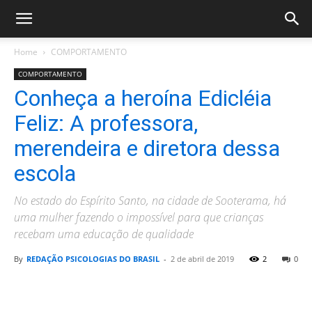
Home
COMPORTAMENTO
COMPORTAMENTO
Conheça a heroína Edicléia
Feliz: A professora,
merendeira e diretora dessa
escola
No estado do Espírito Santo, na cidade de Sooterama, há
uma mulher fazendo o impossível para que crianças
recebam uma educação de qualidade
By
REDAÇÃO PSICOLOGIAS DO BRASIL
-
2 de abril de 2019
2
0