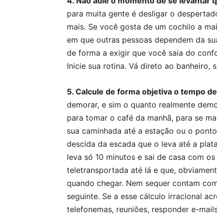
4. Não adie o momento de se levantar q
para muita gente é desligar o despertad
mais. Se você gosta de um cochilo a mai
em que outras pessoas dependem da sua
de forma a exigir que você saia do confo
Inicie sua rotina. Vá direto ao banheiro, 
5. Calcule de forma objetiva o tempo de
demorar, e sim o quanto realmente demo
para tomar o café da manhã, para se ma
sua caminhada até a estação ou o ponto 
descida da escada que o leva até a plat
leva só 10 minutos e sai de casa com os
teletransportada até lá e que, obviament
quando chegar. Nem sequer contam com 
seguinte. Se a esse cálculo irracional a
telefonemas, reuniões, responder e-mail