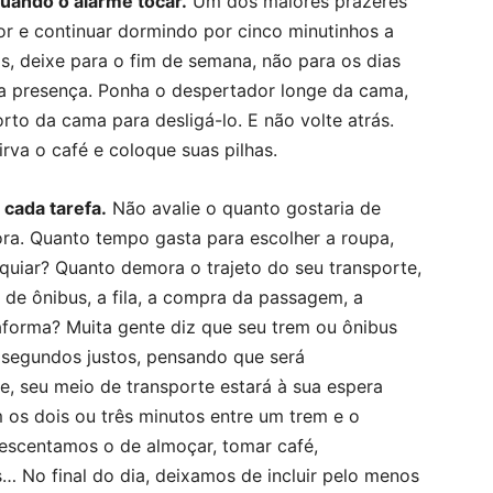
uando o alarme tocar.
Um dos maiores prazeres
or e continuar dormindo por cinco minutinhos a
s, deixe para o fim de semana, não para os dias
 presença. Ponha o despertador longe da cama,
rto da cama para desligá-lo. E não volte atrás.
sirva o café e coloque suas pilhas.
 cada tarefa.
Não avalie o quanto gostaria de
ra. Quanto tempo gasta para escolher a roupa,
quiar? Quanto demora o trajeto do seu transporte,
de ônibus, a fila, a compra da passagem, a
aforma? Muita gente diz que seu trem ou ônibus
 segundos justos, pensando que será
e, seu meio de transporte estará à sua espera
os dois ou três minutos entre um trem e o
crescentamos o de almoçar, tomar café,
s… No final do dia, deixamos de incluir pelo menos