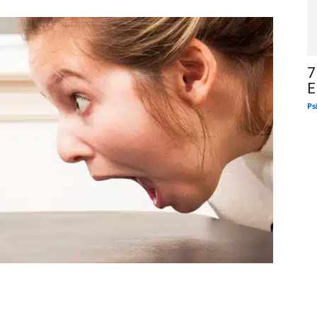
7
E
Ps