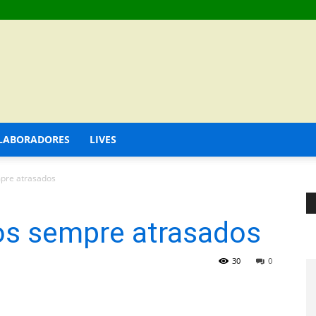
LABORADORES
LIVES
pre atrasados
os sempre atrasados
30
0