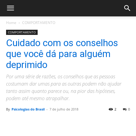
Home
COMPORTAMENTO
COMPORTAMENTO
Cuidado com os conselhos
que você dá para alguém
deprimido
Por uma série de razões, os conselhos que as pessoas
costumam dar umas para as outras podem não ajudar
tanto assim quanto parece ou, na pior das hipóteses,
podem até mesmo atrapalhar.
By
Psicologias do Brasil
-
7 de julho de 2018
2
0