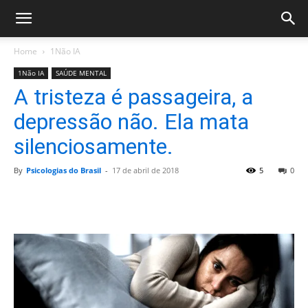
Home
1Não IA
1Não IA
SAÚDE MENTAL
A tristeza é passageira, a
depressão não. Ela mata
silenciosamente.
By
Psicologias do Brasil
-
17 de abril de 2018
5
0