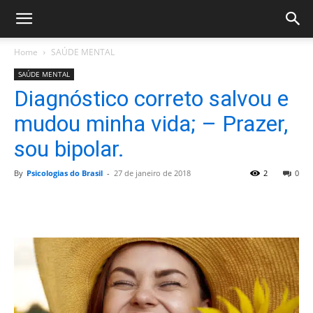
Home
SAÚDE MENTAL
SAÚDE MENTAL
Diagnóstico correto salvou e
mudou minha vida; – Prazer,
sou bipolar.
By
Psicologias do Brasil
-
27 de janeiro de 2018
2
0