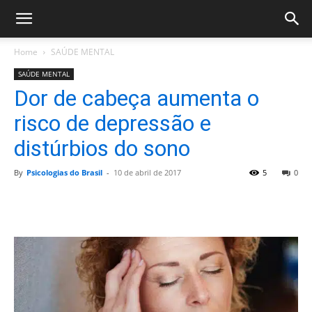
Home
SAÚDE MENTAL
SAÚDE MENTAL
Dor de cabeça aumenta o
risco de depressão e
distúrbios do sono
By
Psicologias do Brasil
-
10 de abril de 2017
5
0