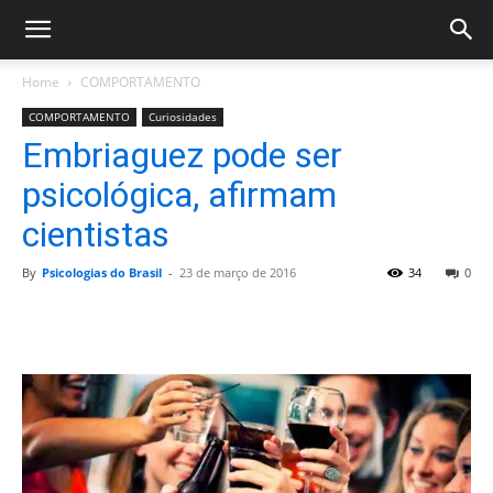
Home
COMPORTAMENTO
COMPORTAMENTO
Curiosidades
Embriaguez pode ser
psicológica, afirmam
cientistas
By
Psicologias do Brasil
-
23 de março de 2016
34
0