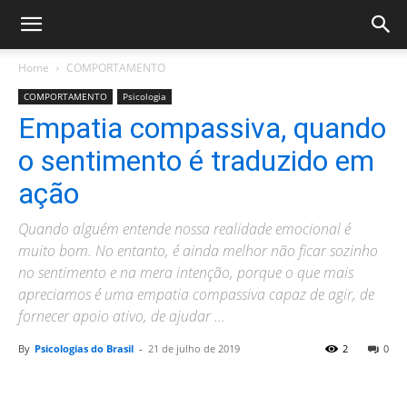
Home
COMPORTAMENTO
COMPORTAMENTO
Psicologia
Empatia compassiva, quando
o sentimento é traduzido em
ação
Quando alguém entende nossa realidade emocional é
muito bom. No entanto, é ainda melhor não ficar sozinho
no sentimento e na mera intenção, porque o que mais
apreciamos é uma empatia compassiva capaz de agir, de
fornecer apoio ativo, de ajudar ...
By
Psicologias do Brasil
-
21 de julho de 2019
2
0