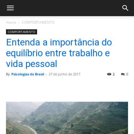
Home
COMPORTAMENTO
COMPORTAMENTO
Entenda a importância do
equilíbrio entre trabalho e
vida pessoal
By
Psicologias do Brasil
-
27 de junho de 2017
2
0