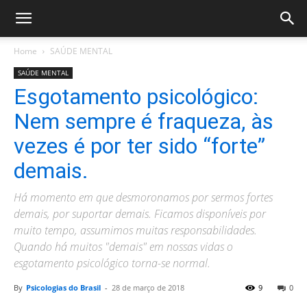
Home
SAÚDE MENTAL
SAÚDE MENTAL
Esgotamento psicológico:
Nem sempre é fraqueza, às
vezes é por ter sido “forte”
demais.
Há momento em que desmoronamos por sermos fortes
demais, por suportar demais. Ficamos disponíveis por
muito tempo, assumimos muitas responsabilidades.
Quando há muitos "demais" em nossas vidas o
esgotamento psicológico torna-se normal.
By
Psicologias do Brasil
-
28 de março de 2018
9
0