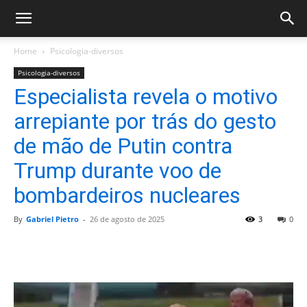
Home
Psicologia-diversos
Psicologia-diversos
Especialista revela o motivo
arrepiante por trás do gesto
de mão de Putin contra
Trump durante voo de
bombardeiros nucleares
By
Gabriel Pietro
-
26 de agosto de 2025
3
0